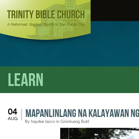
Learn
Mapanlinlang na kalayawan n
04
AUG
By
haydee.lasco
in
Ginintuang Butil