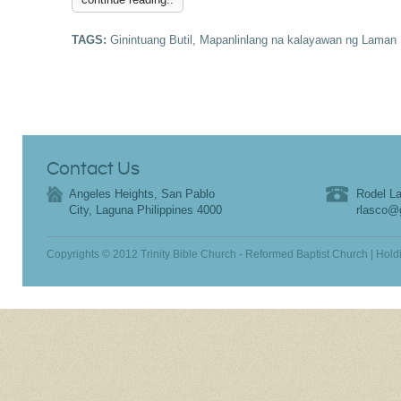
TAGS:
Ginintuang Butil
,
Mapanlinlang na kalayawan ng Laman
Contact Us
Angeles Heights, San Pablo
Rodel La
City, Laguna Philippines 4000
rlasco@
Copyrights © 2012 Trinity Bible Church - Reformed Baptist Church | Hold