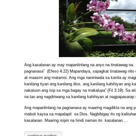
Ang kasalanan ay may mapanlinlang na anyo na tinatawag na
pagnanasa” (Efeso 4:22) Mapandaya, sapagkat tinatawag nito
at maasim ang matamis. Ang mga naniniwala sa kanila ay magig
kanilang tiyan ang kanilang dios, ang kanilang kahihiyan ang ka
nakatuon ang isip sa mga bagay na makalupa” (Fil 3:19). Sa at
na tao ang nagdiriwang sa kanilang kahihiyan at nagpapasarap
Ang mapanlinlang na pagnanasa ay maaring magdikta na ang 
mabuti kaysa sa mapalapit sa Dios. Nagbibigay ito ng kalitu
kasalanan. Maaring isipin na hindi naman ito kasalanan….
continue reading..