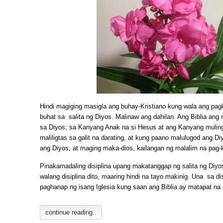
Hindi magiging masigla ang buhay-Kristiano kung wala ang pagk
buhat sa salita ng Diyos. Malinaw ang dahilan. Ang Biblia ang
sa Diyos; sa Kanyang Anak na si Hesus at ang Kanyang mulin
maliligtas sa galit na darating, at kung paano malulugod ang Di
ang Diyos, at maging maka-dios, kailangan ng malalim na pag-
Pinakamadaling disiplina upang makatanggap ng salita ng Diyo
walang disiplina dito, maaring hindi na tayo makinig. Una sa dis
paghanap ng isang Iglesia kung saan ang Biblia ay matapat na
continue reading..