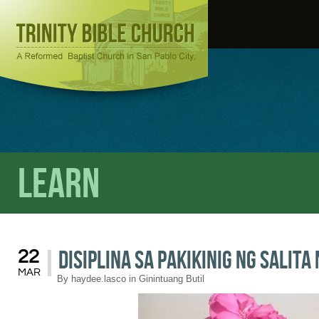
Learn
Disiplina sa Pakikinig ng Salita 
22
MAR
By
haydee.lasco
in
Ginintuang Butil