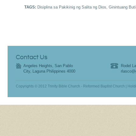
TAGS:
Disiplina sa Pakikinig ng Salita ng Dios
,
Ginintuang Buti
Contact Us
Angeles Heights, San Pablo
Rodel La
City, Laguna Philippines 4000
rlasco@
Copyrights © 2012 Trinity Bible Church - Reformed Baptist Church | Hold