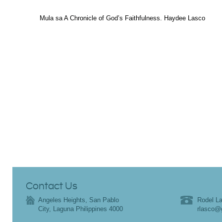
Mula sa A Chronicle of God’s Faithfulness. Haydee Lasco
Contact Us
Angeles Heights, San Pablo
Rodel La
City, Laguna Philippines 4000
rlasco@