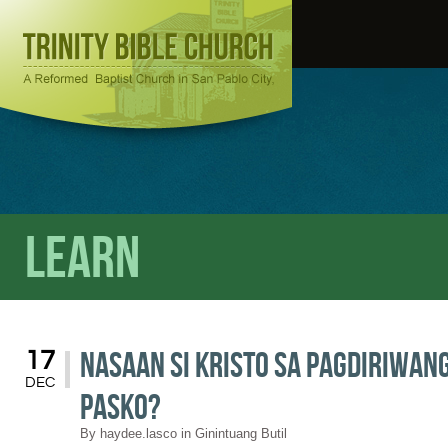
Learn
Nasaan si Kristo sa Pagdiriwan
17
DEC
Pasko?
By
haydee.lasco
in
Ginintuang Butil