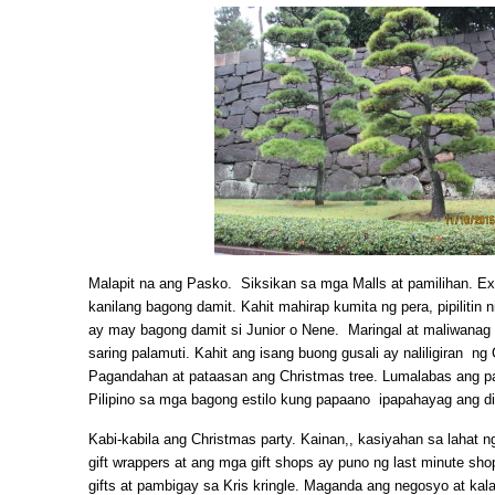
Malapit na ang Pasko. Siksikan sa mga Malls at pamilihan. E
kanilang bagong damit. Kahit mahirap kumita ng pera, pipilitin 
ay may bagong damit si Junior o Nene. Maringal at maliwanag a
saring palamuti. Kahit ang isang buong gusali ay naliligiran ng 
Pagandahan at pataasan ang Christmas tree. Lumalabas ang p
Pilipino sa mga bagong estilo kung papaano ipapahayag ang d
Kabi-kabila ang Christmas party. Kainan,, kasiyahan sa lahat
gift wrappers at ang mga gift shops ay puno ng last minute sh
gifts at pambigay sa Kris kringle. Maganda ang negosyo at kal