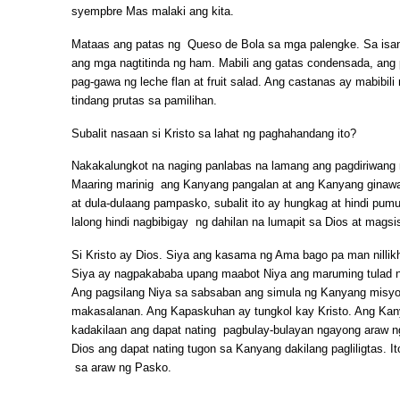
syempbre Mas malaki ang kita.
Mataas ang patas ng Queso de Bola sa mga palengke. Sa isan
ang mga nagtitinda ng ham. Mabili ang gatas condensada, ang
pag-gawa ng leche flan at fruit salad. Ang castanas ay mabibili
tindang prutas sa pamilihan.
Subalit nasaan si Kristo sa lahat ng paghahandang ito?
Nakakalungkot na naging panlabas na lamang ang pagdiriwang
Maaring marinig ang Kanyang pangalan at ang Kanyang ginawan
at dula-dulaang pampasko, subalit ito ay hungkag at hindi pu
lalong hindi nagbibigay ng dahilan na lumapit sa Dios at mags
Si Kristo ay Dios. Siya ang kasama ng Ama bago pa man nillikh
Siya ay nagpakababa upang maabot Niya ang maruming tulad nati
Ang pagsilang Niya sa sabsaban ang simula ng Kanyang misyon
makasalanan. Ang Kapaskuhan ay tungkol kay Kristo. Ang Ka
kadakilaan ang dapat nating pagbulay-bulayan ngayong araw 
Dios ang dapat nating tugon sa Kanyang dakilang pagliligtas. 
sa araw ng Pasko.