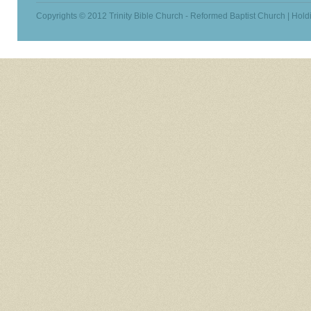
Copyrights © 2012 Trinity Bible Church - Reformed Baptist Church | Hold