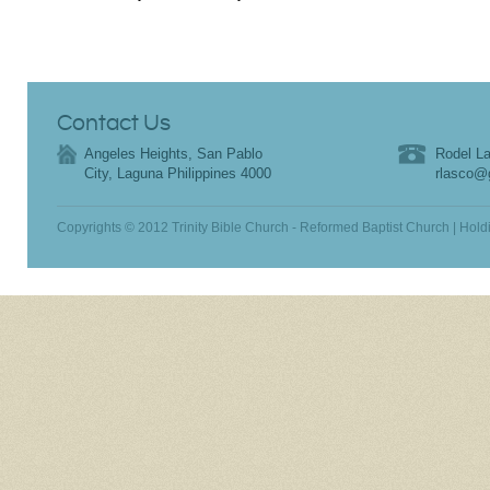
Contact Us
Angeles Heights, San Pablo
Rodel La
City, Laguna Philippines 4000
rlasco@
Copyrights © 2012 Trinity Bible Church - Reformed Baptist Church | Hold