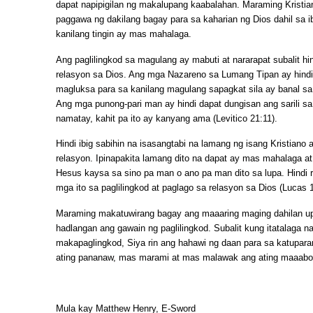
dapat napipigilan ng makalupang kaabalahan. Maraming Kristi
paggawa ng dakilang bagay para sa kaharian ng Dios dahil sa ib
kanilang tingin ay mas mahalaga.
Ang paglilingkod sa magulang ay mabuti at nararapat subalit h
relasyon sa Dios. Ang mga Nazareno sa Lumang Tipan ay hindi 
magluksa para sa kanilang magulang sapagkat sila ay banal sa 
Ang mga punong-pari man ay hindi dapat dungisan ang sarili s
namatay, kahit pa ito ay kanyang ama (Levitico 21:11).
Hindi ibig sabihin na isasangtabi na lamang ng isang Kristiano 
relasyon. Ipinapakita lamang dito na dapat ay mas mahalaga a
Hesus kaysa sa sino pa man o ano pa man dito sa lupa. Hindi 
mga ito sa paglilingkod at paglago sa relasyon sa Dios (Lucas 1
Maraming makatuwirang bagay ang maaaring maging dahilan up
hadlangan ang gawain ng paglilingkod. Subalit kung itatalaga na
makapaglingkod, Siya rin ang hahawi ng daan para sa katuparan
ating pananaw, mas marami at mas malawak ang ating maaabot
Mula kay Matthew Henry, E-Sword