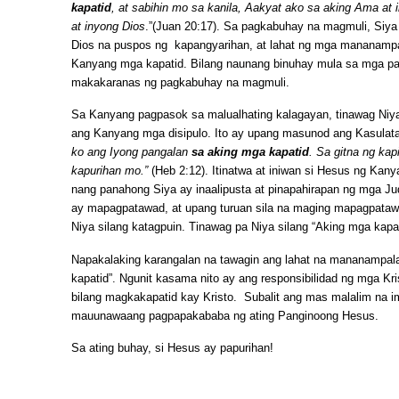
kapatid
, at sabihin mo sa kanila, Aakyat ako sa aking Ama at 
at inyong Dios
.”(Juan 20:17). Sa pagkabuhay na magmuli, Siya 
Dios na puspos ng kapangyarihan, at lahat ng mga mananampa
Kanyang mga kapatid. Bilang naunang binuhay mula sa mga pat
makakaranas ng pagkabuhay na magmuli.
Sa Kanyang pagpasok sa malualhating kalagayan, tinawag Niya
ang Kanyang mga disipulo. Ito ay upang masunod ang Kasulat
ko ang Iyong pangalan
sa aking mga kapatid
. Sa gitna ng kap
kapurihan mo.”
(Heb 2:12). Itinatwa at iniwan si Hesus ng Kany
nang panahong Siya ay inaalipusta at pinapahirapan ng mga Jud
ay mapagpatawad, at upang turuan sila na maging mapagpatawa
Niya silang katagpuin. Tinawag pa Niya silang “Aking mga kapat
Napakalaking karangalan na tawagin ang lahat na mananampal
kapatid”. Ngunit kasama nito ay ang responsibilidad ng mga K
bilang magkakapatid kay Kristo. Subalit ang mas malalim na im
mauunawaang pagpapakababa ng ating Panginoong Hesus.
Sa ating buhay, si Hesus ay papurihan!