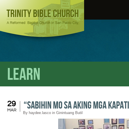
Learn
“Sabihin Mo Sa Aking Mga Kapat
29
MAR
By
haydee.lasco
in
Ginintuang Butil