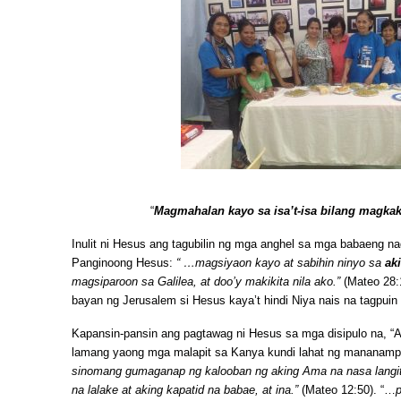
“
Magmahalan kayo sa isa’t-isa bilang magkak
Inulit ni Hesus ang tagubilin ng mga anghel sa mga babaeng na
Panginoong Hesus:
“ …magsiyaon kayo at sabihin ninyo sa
ak
magsiparoon sa Galilea, at doo’y makikita nila ako.”
(Mateo 28:1
bayan ng Jerusalem si Hesus kaya’t hindi Niya nais na tagpuin
Kapansin-pansin ang pagtawag ni Hesus sa mga disipulo na, “A
lamang yaong mga malapit sa Kanya kundi lahat ng mananamp
sinomang gumaganap ng kalooban ng aking Ama na nasa langit 
na lalake at aking kapatid na babae, at ina.”
(Mateo 12:50). “…