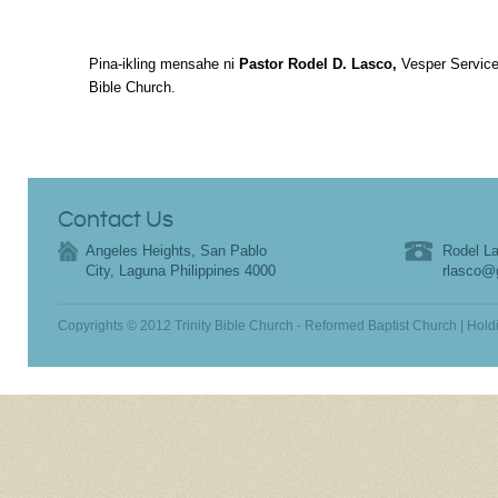
Pina-ikling mensahe ni
Pastor Rodel D. Lasco,
Vesper Service
Bible Church.
Contact Us
Angeles Heights, San Pablo
Rodel La
City, Laguna Philippines 4000
rlasco@
Copyrights © 2012 Trinity Bible Church - Reformed Baptist Church | Hold