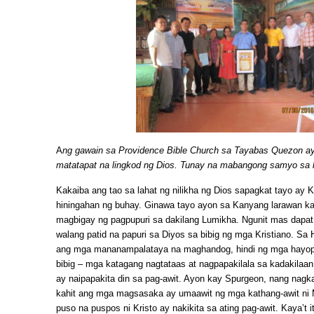
A
ng gawain sa Providence Bible Church sa Tayabas Quezon a
matatapat na lingkod ng Dios. Tunay na mabangong samyo sa 
Kakaiba ang tao sa lahat ng nilikha ng Dios sapagkat tayo ay 
hiningahan ng buhay. Ginawa tayo ayon sa Kanyang larawan ka
magbigay ng pagpupuri sa dakilang Lumikha. Ngunit mas dapat 
walang patid na papuri sa Diyos sa bibig ng mga Kristiano. Sa 
ang mga mananampalataya na maghandog, hindi ng mga hayop,
bibig – mga katagang nagtataas at nagpapakilala sa kadakilaan
ay naipapakita din sa pag-awit. Ayon kay Spurgeon, nang nag
kahit ang mga magsasaka ay umaawit ng mga kathang-awit ni M
puso na puspos ni Kristo ay nakikita sa ating pag-awit. Kaya’t 