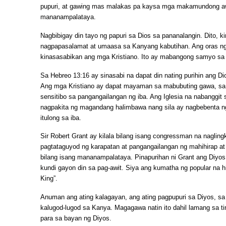
pupuri, at gawing mas malakas pa kaysa mga makamundong awi
mananampalataya.
Nagbibigay din tayo ng papuri sa Dios sa pananalangin. Dito, k
nagpapasalamat at umaasa sa Kanyang kabutihan. Ang oras ng
kinasasabikan ang mga Kristiano. Ito ay mabangong samyo sa
Sa Hebreo 13:16 ay sinasabi na dapat din nating purihin ang Di
Ang mga Kristiano ay dapat mayaman sa mabubuting gawa, sa 
sensitibo sa pangangailangan ng iba. Ang Iglesia na nabanggi
nagpakita ng magandang halimbawa nang sila ay nagbebenta ng 
itulong sa iba.
Sir Robert Grant ay kilala bilang isang congressman na naglin
pagtataguyod ng karapatan at pangangailangan ng mahihirap at 
bilang isang mananampalataya. Pinapurihan ni Grant ang Diyos
kundi gayon din sa pag-awit. Siya ang kumatha ng popular na 
King”.
Anuman ang ating kalagayan, ang ating pagpupuri sa Diyos, sa 
kalugod-lugod sa Kanya. Magagawa natin ito dahil lamang sa ti
para sa bayan ng Diyos.