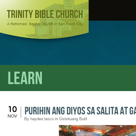
Learn
Purihin ang Diyos Sa Salita at 
10
NOV
By
haydee.lasco
in
Ginintuang Butil