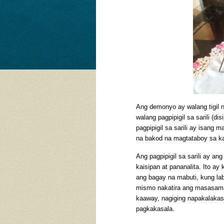
Ang demonyo ay walang tigil 
walang pagpipigil sa sarili (d
pagpipigil sa sarili ay isang
na bakod na magtataboy sa k
Ang pagpipigil sa sarili ay 
kaisipan at pananalita. Ito ay
ang bagay na mabuti, kung lab
mismo nakatira ang masasamang
kaaway, nagiging napakalakas 
pagkakasala.