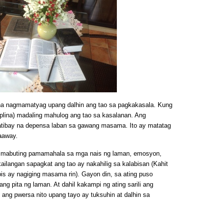
na nagmamatyag upang dalhin ang tao sa pagkakasala. Kung
isiplina) madaling mahulog ang tao sa kasalanan. Ang
 matibay na depensa laban sa gawang masama. Ito ay matatag
aaway.
ang mabuting pamamahala sa mga nais ng laman, emosyon,
 kailangan sapagkat ang tao ay nakahilig sa kalabisan (Kahit
is ay nagiging masama rin). Gayon din, sa ating puso
 pita ng laman. At dahil kakampi ng ating sarili ang
ang pwersa nito upang tayo ay tuksuhin at dalhin sa