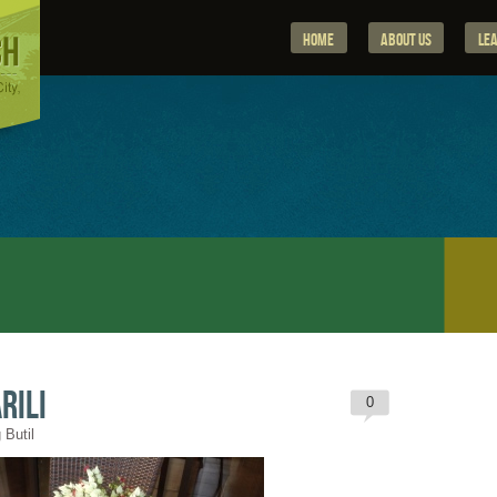
Home
About Us
Le
rili
0
 Butil