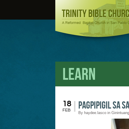
Learn
Pagpipigil sa Sa
18
FEB
By
haydee.lasco
in
Ginintuang