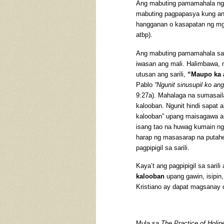
Ang mabuting pamamahala ng sar
mabuting pagpapasya kung ano 
hangganan o kasapatan ng mga
atbp).
Ang mabuting pamamahala sa sa
iwasan ang mali. Halimbawa, 
utusan ang sarili,
“Maupo ka 
Pablo
“Ngunit sinusupil ko ang
9:27a). Mahalaga na sumasail
kalooban. Ngunit hindi sapat 
kalooban” upang maisagawa a
isang tao na huwag kumain ng 
harap ng masasarap na putahe
pagpipigil sa sarili.
Kaya’t ang pagpipigil sa sari
kalooban
upang gawin, isipin
Kristiano ay dapat magsanay 
Mula sa
The Practice of Holin