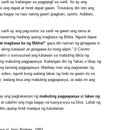
ili ay kailangan sa pagpipigil sa sarili. Ito ay ang
ang dapat at hindi dapat gawin. Tinutukoy din nito ang
 bagay na nais nating gawin (pagkain,
sports
,
hobbies
,
rili ay ang pag-uutos sa sarili na gawin ang tama at
maraming hadlang upang magbasa ng Biblia. Ngunit dapat
at magbasa ka ng Biblia!”
gaya din naman ng ginagawa ni
 aking katawan at ginagawa ko itong alipin.”
(I Corinto
alim o sumusunod ang katawan sa mabuting dikta ng
ang mabuting pagpapasya. Kailangan din ng “lakas o tibay ng
ng tamang pagpapasya. Matibay man ang pagnanais ng
sobra, ngunit kung walang lakas ng loob na gawin ito sa
, walang bisa ang mabuting pagpapasya, at wala rin ang
li ay ang pagkakaroon ng
mabuting pagpapasya
at
lakas ng
, at sabihin ang mga bagay na kasiya-siya sa Dios. Lahat ng
dito upang hindi madaya ng kasalanan.
ess
ni Jerry Bridges. 1983