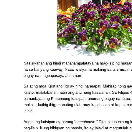
Nasisiyahan ang hindi mananampalataya na mag-isip ng masama
na sa kanyang kaaway. Naaaliw siya na makinig sa tsismis, ma
bagay na magpapasaya sa laman.
Sa ating mga Kristiano, ito ay hindi nararapat. Mahirap itong gaw
Kristo, malalabanan natin ang anumang kasalanan. Sa Filipos 
pamantayan ng Kristianong kaisipan: anumang bagay na totoo,
malinis, kaibig-ibig, mabuting-ulat, may kagalingan at kapuri-pur
isipin.
Ang ating kaisipan ay parang “greenhouse.” Dito ipinupunla 
pag-iisip. Kung bibigyan ng pansin, ito ay lalaki at magtutula