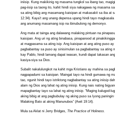
iniisip. Kung makikinig ng masama tungkol sa ibang tao, magi
pag-iisip sa taong ito, kahit hindi siya nakagawa ng masama sa
sa ating bibig ang masamang kaisipan at makasakit sa iba at s
12:34). Kaya’t ang unang depensa upang hindi tayo magkasala
ang anumang masamang isip na ibinubulong ng demonyo.
Ang mata at tainga ang dalawang malaking pintuan na pinapa
kaisipan. Ang uri ng ating binabasa, pinapanood at pinakiking
at magpasama sa ating isip. Ang kaisipan at ang ating puso a
pagbabantay sa puso ay sinisimulan sa pagbabantay sa ating nar
kay Pablo, hindi lamang dapat iwasan, kundi dapat takasan ang
kasiya-siya sa Dios.
Subalit nakalulungkot na kahit mga Kristiano ay mahina sa pa
nagpapadumi sa kaisipan. Maingat tayo na hindi gumawa ng mas
tao, ngunit hindi tayo istriktong nagbabantay sa ating iniisip dahi
alam ng Dios ang lahat ng ating iniisip. Kung nais nating bigya
mapagbantay tayo sa lahat ng ating iniisip. “Maging kalugod-l
aking bibig at ang pagbubulay ng aking puso sa Iyong paningin
Malaking Bato at aking Manunubos” (Awit 19:14).
Mula sa Aklat ni Jerry Bridges,
The Practice of Holiness.