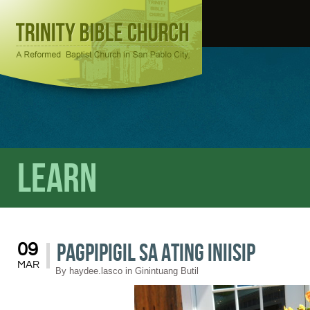
Learn
Pagpipigil sa Ating Iniisip
09
MAR
By
haydee.lasco
in
Ginintuang Butil