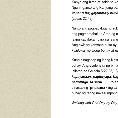
Kanya ang hirap at sakit na k
Ngunit ganito ang Kanyang pa
kopang ito; gayunma’y huwa
(Lucas 22:42)
Narito ang pagpapakita ng su
ang pagmamahal sa Ama ng mga
isang kagalakan para sa isang
Ang awit ng kanyang puso ay:
kaluluwa, ng aking buhay at ng
Kung ginaganap ng isang Kris
buhay. Ang ebidensya ng bina
inilatag sa Galacia 5:22-23, “
kapayapaan, pagtitiyaga, ka
pagpipigil sa sarili…”
Ito an
sinasabing “pinakamaikling ta
buhay ng taong nakasumpong 
Walking with God Day by Day