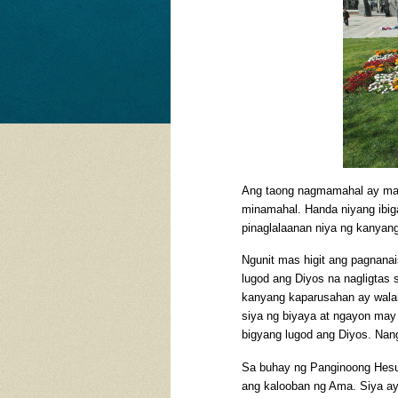
Ang taong nagmamahal ay may
minamahal. Handa niyang ibig
pinaglalaanan niya ng kanyang
Ngunit mas higit ang pagnana
lugod ang Diyos na nagligtas
kanyang kaparusahan ay wala
siya ng biyaya at ngayon may
bigyang lugod ang Diyos. Nan
Sa buhay ng Panginoong Hesu-
ang kalooban ng Ama. Siya ay 