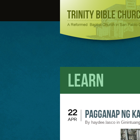
Learn
Pagganap ng Ka
22
APR
By
haydee.lasco
in
Ginintuang