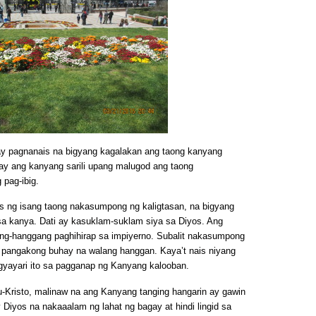
 pagnanais na bigyang kagalakan ang taong kanyang
ay ang kanyang sarili upang malugod ang taong
 pag-ibig.
is ng isang taong nakasumpong ng kaligtasan, na bigyang
 sa kanya. Dati ay kasuklam-suklam siya sa Diyos. Ang
ng-hanggang paghihirap sa impiyerno. Subalit nakasumpong
 pangakong buhay na walang hanggan. Kaya’t nais niyang
gyayari ito sa pagganap ng Kanyang kalooban.
Kristo, malinaw na ang Kanyang tanging hangarin ay gawin
Diyos na nakaaalam ng lahat ng bagay at hindi lingid sa