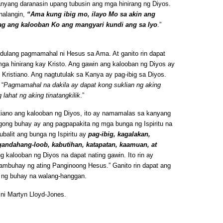
anyang daranasin upang tubusin ang mga hinirang ng Diyos.
nalangin,
“Ama kung ibig mo, ilayo Mo sa akin ang
g ang kalooban Ko ang mangyari kundi ang sa Iyo
.”
kdulang pagmamahal ni Hesus sa Ama. At ganito rin dapat
 hinirang kay Kristo. Ang gawin ang kalooban ng Diyos ay
 Kristiano. Ang nagtutulak sa Kanya ay pag-ibig sa Diyos.
 “
Pagmamahal na dakila ay dapat kong suklian ng aking
 lahat ng aking tinatangkilik
.”
tiano ang kalooban ng Diyos, ito ay namamalas sa kanyang
gong buhay ay ang pagpapakita ng mga bunga ng Ispiritu na
Subalit ang bunga ng Ispiritu ay
pag-ibig, kagalakan,
gandahang-loob, kabutihan, katapatan, kaamuan, at
g kalooban ng Diyos na dapat nating gawin. Ito rin ay
lambuhay ng ating Panginoong Hesus.” Ganito rin dapat ang
ng buhay na walang-hanggan.
ni Martyn Lloyd-Jones.