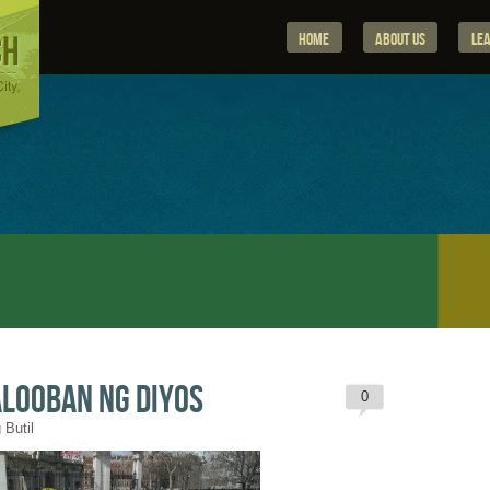
Home
About Us
Le
looban ng Diyos
0
 Butil