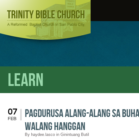
Learn
Pagdurusa Alang-Alang sa Buha
07
FEB
Walang Hanggan
By
haydee.lasco
in
Ginintuang Butil