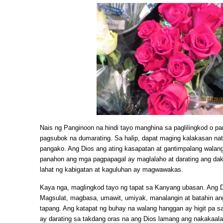
Nais ng Panginoon na hindi tayo manghina sa paglilingkod o p
pagsubok na dumarating. Sa halip, dapat maging kalakasan n
pangako. Ang Dios ang ating kasapatan at gantimpalang walang
panahon ang mga pagpapagal ay maglalaho at darating ang dak
lahat ng kabigatan at kaguluhan ay magwawakas.
Kaya nga, maglingkod tayo ng tapat sa Kanyang ubasan. Ang D
Magsulat, magbasa, umawit, umiyak, manalangin at batahin a
tapang. Ang katapat ng buhay na walang hanggan ay higit pa s
ay darating sa takdang oras na ang Dios lamang ang nakakaal