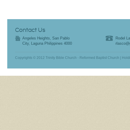
Contact Us
Angeles Heights, San Pablo
Rodel La
City, Laguna Philippines 4000
rlasco@
Copyrights © 2012 Trinity Bible Church - Reformed Baptist Church | Hold