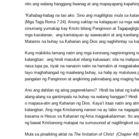
nito ang walang hanggang liwanag at ang mapayapang kapahin
“Kahabag-habag na tao ako. Sino ang magliligtas mula sa kat
(Mga Taga Roma 7:24). Anong saklap na kalagayan sa mga wala
sinumang yumakap kay Kristo bilang Panginoon at Tagapagligta
mga kasalanan, ang kamatayan ay wawasakin at ang kanilang k
Matamis na buhay sa Kaharian ang Dios ang naghihintay sa ka
Kung makikita lamang natin ang mga koronang nagniningning n
kalangitan; ang hindi masukat nilang katuwaan; sila na inalipu
nasa lupa pa, tiyak na nanaisin natin na hamakin at magpakabab
tayo maghahangad ng maalwang buhay, sa halip ay matutuwa 
pangalan ng Panginoon at angkining pakinabang ang maging ham
Ano ang dahilan ng ating pagrereklamo? Hindi ba lahat ng kahi
alang-alang sa gantimpala na buhay na walang hanggan? Hindi 
o mapasa-atin ang Kaharian ng Dios. Kaya’t itaas natin ang a
kalangitan. Ang mga Kristianong naroon na ay labis na nagagala
kasama ni Hesus sa Kaharian ng Ama magpakailanman. Ito ang
ng bawat Kristianong matapat na sumusunod at naglilingkod sa
Mula sa pinaikling aklat na
The Imitation of Christ
(Chapter 44)