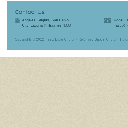
Contact Us
Angeles Heights, San Pablo
Rodel La
City, Laguna Philippines 4000
rlasco@
Copyrights © 2012 Trinity Bible Church - Reformed Baptist Church | Hold