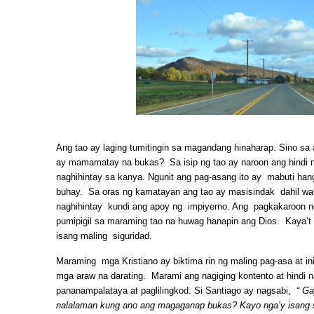
Ang tao ay laging tumitingin sa magandang hinaharap. Sino sa a
ay mamamatay na bukas? Sa isip ng tao ay naroon ang hindi 
naghihintay sa kanya. Ngunit ang pag-asang ito ay mabuti han
buhay. Sa oras ng kamatayan ang tao ay masisindak dahil wa
naghihintay kundi ang apoy ng impiyerno. Ang pagkakaroon n
pumipigil sa maraming tao na huwag hanapin ang Dios. Kaya’t
isang maling siguridad.
Maraming mga Kristiano ay biktima rin ng maling pag-asa at in
mga araw na darating. Marami ang nagiging kontento at hindi 
pananampalataya at paglilingkod. Si Santiago ay nagsabi,
“ Ga
nalalaman kung ano ang magaganap bukas? Kayo nga’y isang s