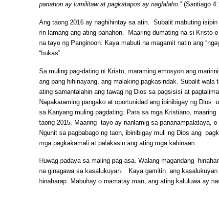
panahon ay lumilitaw at pagkatapos ay naglalaho.”
(Santiago 4:
Ang taong 2016 ay naghihintay sa atin. Subalit mabuting isipi
rin lamang ang ating panahon. Maaring dumating na si Kristo 
na tayo ng Panginoon. Kaya mabuti na magamit natin ang “nga
“bukas”.
Sa muling pag-dating ni Kristo, maraming emosyon ang maririni
ang pang hihinayang, ang malaking pagkasindak. Subalit wala
ating samantalahin ang tawag ng Dios sa pagsisisi at pagtalim
Napakaraming pangako at oportunidad ang ibinibigay ng Dios 
sa Kanyang muling pagdating. Para sa mga Kristiano, maarin
taong 2015. Maaring tayo ay nanlamig sa pananampalataya, o 
Ngunit sa pagbabago ng taon, ibinibigay muli ng Dios ang pag
mga pagkakamali at palakasin ang ating mga kahinaan.
Huwag padaya sa maling pag-asa. Walang magandang hinahar
na ginagawa sa kasalukuyan. Kaya gamitin ang kasalukuya
hinaharap. Mabuhay o mamatay man, ang ating kaluluwa ay n