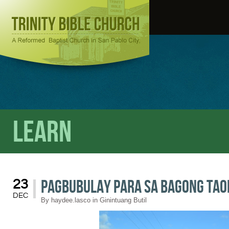
Learn
Pagbubulay Para sa Bagong Ta
23
DEC
By
haydee.lasco
in
Ginintuang Butil