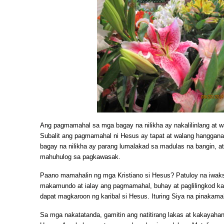
Ang pagmamahal sa mga bagay na nilikha ay nakalilinlang at w
Subalit ang pagmamahal ni Hesus ay tapat at walang hanggan
bagay na nilikha ay parang lumalakad sa madulas na bangin, a
mahuhulog sa pagkawasak.
Paano mamahalin ng mga Kristiano si Hesus? Patuloy na iwak
makamundo at ialay ang pagmamahal, buhay at paglilingkod k
dapat magkaroon ng karibal si Hesus. Ituring Siya na pinakama
Sa mga nakatatanda, gamitin ang natitirang lakas at kakayahan