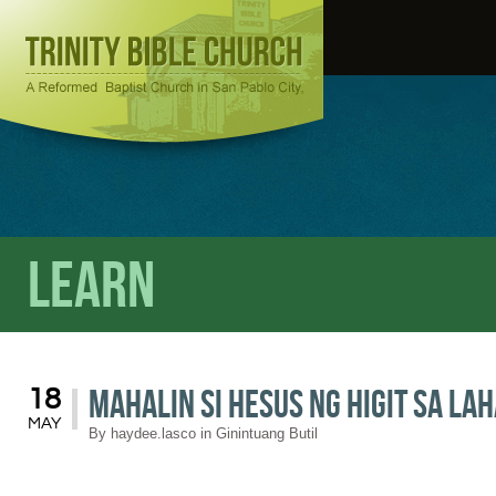
Learn
Mahalin si Hesus ng Higit sa La
18
MAY
By
haydee.lasco
in
Ginintuang Butil