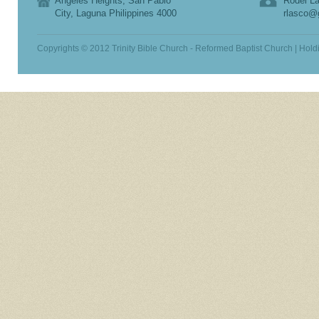
Angeles Heights, San Pablo
Rodel La
City, Laguna Philippines 4000
rlasco@
Copyrights © 2012 Trinity Bible Church - Reformed Baptist Church | Hold