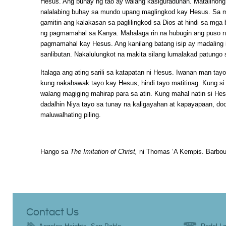
Hesus. Ang buhay ng tao ay walang kasiguraduhan. Matalinong
nalalabing buhay sa mundo upang maglingkod kay Hesus. Sa 
gamitin ang kalakasan sa paglilingkod sa Dios at hindi sa mga
ng pagmamahal sa Kanya. Mahalaga rin na hubugin ang puso 
pagmamahal kay Hesus. Ang kanilang batang isip ay madaling 
sanlibutan. Nakalulungkot na makita silang lumalakad patung
Italaga ang ating sarili sa katapatan ni Hesus. Iwanan man ta
kung nakahawak tayo kay Hesus, hindi tayo matitinag. Kung si
walang magiging mahirap para sa atin. Kung mahal natin si Hesu
dadalhin Niya tayo sa tunay na kaligayahan at kapayapaan, d
maluwalhating piling.
Hango sa
The Imitation of Christ,
ni Thomas ‘A Kempis. Barbou
Contact Us