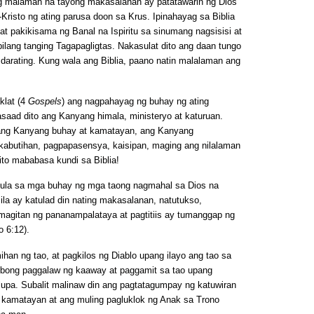
ing malaman na tayong makasalanan ay patatawarin ng Dios
Kristo ng ating parusa doon sa Krus. Ipinahayag sa Biblia
t pakikisama ng Banal na Ispiritu sa sinumang nagsisisi at
lang tanging Tagapagligtas. Nakasulat dito ang daan tungo
a darating. Kung wala ang Biblia, paano natin malalaman ang
aklat (4
Gospels
) ang nagpahayag ng buhay ng ating
saad dito ang Kanyang himala, ministeryo at katuruan.
 ang Kanyang buhay at kamatayan, ang Kanyang
abutihan, pagpapasensya, kaisipan, maging ang nilalaman
ito mababasa kundi sa Biblia!
 mula sa mga buhay ng mga taong nagmahal sa Dios na
 sila ay katulad din nating makasalanan, natutukso,
magitan ng pananampalataya at pagtitiis ay tumanggap ng
 6:12).
mihan ng tao, at pagkilos ng Diablo upang ilayo ang tao sa
ibong paggalaw ng kaaway at paggamit sa tao upang
pa. Subalit malinaw din ang pagtatagumpay ng katuwiran
kamatayan at ang muling pagluklok ng Anak sa Trono