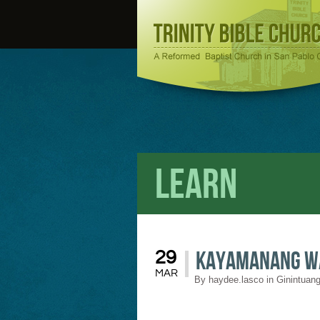
Learn
Kayamanang W
29
MAR
By
haydee.lasco
in
Ginintuang