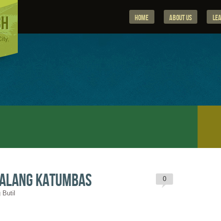
Home
About Us
Le
alang Katumbas
0
 Butil