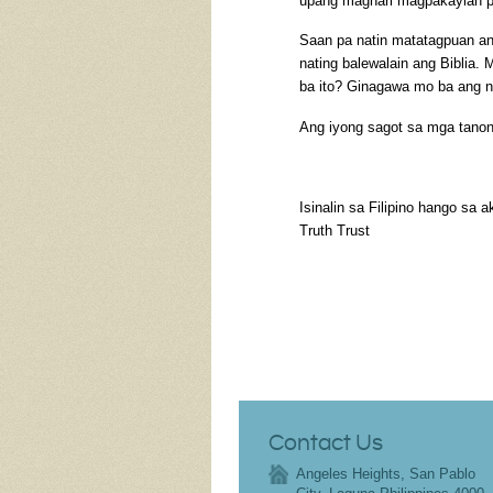
upang maghari magpakaylan 
Saan pa natin matatagpuan an
nating balewalain ang Biblia.
ba ito? Ginagawa mo ba ang n
Ang iyong sagot sa mga tanon
Isinalin sa Filipino hango sa a
Truth Trust
Contact Us
Angeles Heights, San Pablo