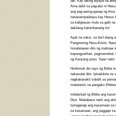
tao. Kay laking biyaya na at
Ama dahil sa pag-ako ni Hesu-
ang pag-aaring-ganap ng Ama a
nananampalataya kay Hesus bi
sa kaligtasan mula sa galit n
dakilang katotohanang ito!
Apat na saksi, sa iba’t-ibang 
Panginoong Hesu-Kristo. Nasa
Isinalarawan dito ng malinaw
kapangyarihan, pagmamahal, k
ng Kanyang puso. Saan natin 
Hinihimok din tayo ng Biblia
nakasulat dito. Ipinakikita na
nagkakasakit subalit sa pama
matatamis na pangako (Hebreo
Inilalantad ng Biblia ang karu
Dios. Mababasa natin ang akt
lumaganap ang kasamaan sa lu
sa kasamaan, ang paggapi sa 