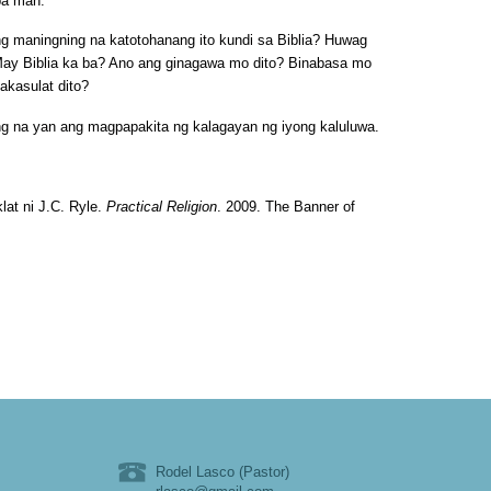
pa man.
g maningning na katotohanang ito kundi sa Biblia? Huwag
 May Biblia ka ba? Ano ang ginagawa mo dito? Binabasa mo
akasulat dito?
g na yan ang magpapakita ng kalagayan ng iyong kaluluwa.
klat ni J.C. Ryle.
Practical Religion
. 2009. The Banner of
Rodel Lasco (Pastor)