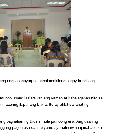
 ang nagpapahayag ng napakadakilang bagay kundi ang
a mundo upang isalarawan ang yaman at kahalagahan nito sa
 maaaring ilapat ang Biblia. Ito ay aklat sa lahat ng
lang paghahari ng Dios simula pa noong una. Ang daan ng
nggang pagdurusa sa impiyerno ay malinaw na ipinahatid sa