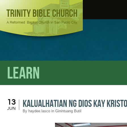
Learn
Kalualhatian ng Dios kay Krist
13
JUN
By
haydee.lasco
in
Ginintuang Butil