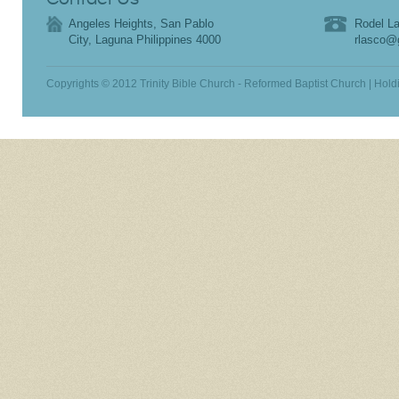
Angeles Heights, San Pablo
Rodel La
City, Laguna Philippines 4000
rlasco@
Copyrights © 2012 Trinity Bible Church - Reformed Baptist Church | Hold