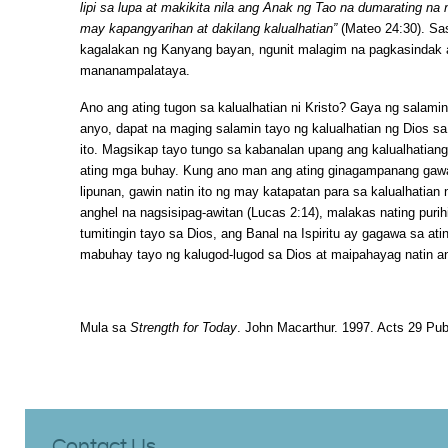
lipi sa lupa at makikita nila ang Anak ng Tao na dumarating na
may kapangyarihan at dakilang kalualhatian”
(Mateo 24:30). Sa
kagalakan ng Kanyang bayan, ngunit malagim na pagkasindak a
mananampalataya.
Ano ang ating tugon sa kalualhatian ni Kristo? Gaya ng salamin
anyo, dapat na maging salamin tayo ng kalualhatian ng Dios
ito. Magsikap tayo tungo sa kabanalan upang ang kalualhatian
ating mga buhay. Kung ano man ang ating ginagampanang gawa
lipunan, gawin natin ito ng may katapatan para sa kalualhatian
anghel na nagsisipag-awitan (Lucas 2:14), malakas nating puri
tumitingin tayo sa Dios, ang Banal na Ispiritu ay gagawa sa a
mabuhay tayo ng kalugod-lugod sa Dios at maipahayag natin an
Mula sa
Strength for Today
. John Macarthur. 1997. Acts 29 Pub
Contact Us