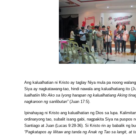
Ang kalualhatian ni Kristo ay taglay Niya mula pa noong wala
Siya ay nagkatawang-tao, hindi nawala ang kalualhatiang ito (J
lualhatiin Mo Ako sa Iyong harapan ng kalualhatiang Aking tin
nagkaroon ng sanlibutan”
(Juan 17:5).
Ipinahayag ni Kristo ang kalualhatian ng Dios sa lupa. Kalimita
ordinaryong tao, subalit isang gabi, nagpakita Siya na puspos n
Santiago at Juan (Lucas 9:28-36). Si Kristo rin ay babalik ng bu
“Pagkatapos ay lilitaw ang tanda ng Anak ng Tao sa langit, at 