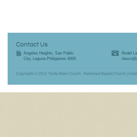
Contact Us
Angeles Heights, San Pablo
Rodel La
City, Laguna Philippines 4000
rlasco@
Copyrights © 2012 Trinity Bible Church - Reformed Baptist Church | Hold