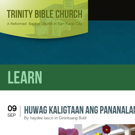
Learn
Huwag Kaligtaan ang Pananala
09
SEP
By
haydee.lasco
in
Ginintuang Butil