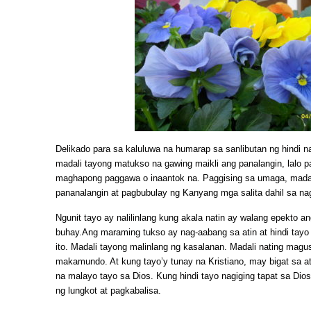
Delikado para sa kaluluwa na humarap sa sanlibutan ng hindi n
madali tayong matukso na gawing maikli ang panalangin, lalo 
maghapong paggawa o inaantok na. Paggising sa umaga, mada
pananalangin at pagbubulay ng Kanyang mga salita dahil sa na
Ngunit tayo ay nalilinlang kung akala natin ay walang epekto a
buhay.Ang maraming tukso ay nag-aabang sa atin at hindi tay
ito. Madali tayong malinlang ng kasalanan. Madali nating mag
makamundo. At kung tayo’y tunay na Kristiano, may bigat sa at
na malayo tayo sa Dios. Kung hindi tayo nagiging tapat sa Dios,
ng lungkot at pagkabalisa.