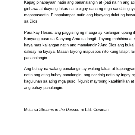
Kapag pinabayaan natin ang pananalangin at (pati na rin ang at
ginhawa at ibayong lakas na ibibigay sana ng mga sandaling iy
mapapasaatin. Pinapalampas natin ang biyayang dulot ng bawat
sa Dios.
Para kay Hesus, ang paggising ng maaga ay kailangan upang i
Kanyang puso sa Kanyang Ama sa langit. Tayong mahihina at 
kaya mas kailangan natin ang manalangin? Ang Dios ang bukal 
dalisay na biyaya. Maaari tayong mapuspos nito kung lalapit l
pananalangin.
Ang buhay na walang panalangin ay walang lakas at kapangyari
natin ang ating buhay-panalangin, ang naririnig natin ay ingay
kaguluhan sa ating mga puso. Ngunit mayroong katahimikan at
ang buhay panalangin.
Mula sa
Streams in the Dessert
ni L.B. Cowman