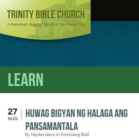
Learn
Huwag Bigyan ng Halaga ang
27
AUG
Pansamantala
By
haydee.lasco
in
Ginintuang Butil