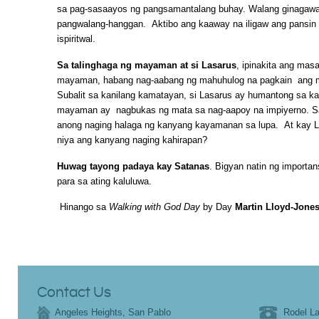
sa pag-sasaayos ng pangsamantalang buhay. Walang ginagawa
pangwalang-hanggan. Aktibo ang kaaway na iligaw ang pansin
ispiritwal.
Sa talinghaga ng mayaman at si Lasarus
, ipinakita ang mas
mayaman, habang nag-aabang ng mahuhulog na pagkain ang ma
Subalit sa kanilang kamatayan, si Lasarus ay humantong sa k
mayaman ay nagbukas ng mata sa nag-aapoy na impiyerno. S
anong naging halaga ng kanyang kayamanan sa lupa. At kay 
niya ang kanyang naging kahirapan?
Huwag tayong padaya kay Satanas
. Bigyan natin ng importa
para sa ating kaluluwa.
Hinango sa
Walking with God Day
by Day
Martin Lloyd-Jone
Contact Us
Angeles Heights, San Pablo
Rodel La