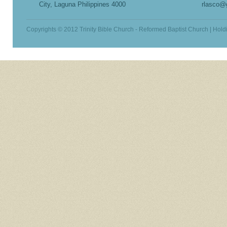
City, Laguna Philippines 4000
rlasco@
Copyrights © 2012 Trinity Bible Church - Reformed Baptist Church | Hold