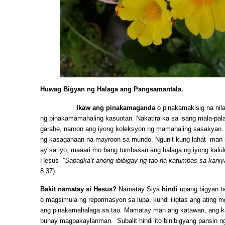
Huwag Bigyan ng Halaga ang Pangsamantala.
Ikaw ang pinakamaganda
o pinakamakisig na nila
ng pinakamamahaling kasuotan. Nakatira ka sa isang mala-pal
garahe, naroon ang iyong koleksyon ng mamahaling sasakyan. 
ng kasaganaan na mayroon sa mundo. Ngunit kung lahat ma
ay sa iyo, maaari mo bang tumbasan ang halaga ng iyong kalul
Hesus
“
Sapagka’t anong ibibigay ng tao na katumbas sa kaniy
8:37).
Bakit namatay si Hesus?
Namatay Siya
hindi
upang bigyan t
o magsimula ng repormasyon sa lupa, kundi iligtas ang ating m
ang pinakamahalaga sa tao. Mamatay man ang katawan, ang k
buhay magpakaylanman. Subalit hindi ito binibigyang pansin ng