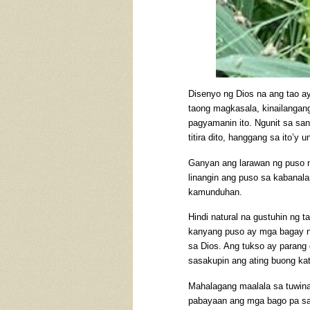
Disenyo ng Dios na ang tao a
taong magkasala, kinailangang
pagyamanin ito. Ngunit sa san
titira dito, hanggang sa ito’
Ganyan ang larawan ng puso n
linangin ang puso sa kabanala
kamunduhan.
Hindi natural na gustuhin ng 
kanyang puso ay mga bagay n
sa Dios. Ang tukso ay parang
sasakupin ang ating buong ka
Mahalagang maalala sa tuwina 
pabayaan ang mga bago pa sa