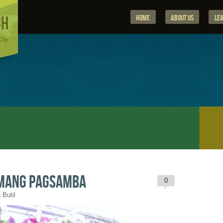
Home
About Us
Le
amang Pagsamba
0
 Butil