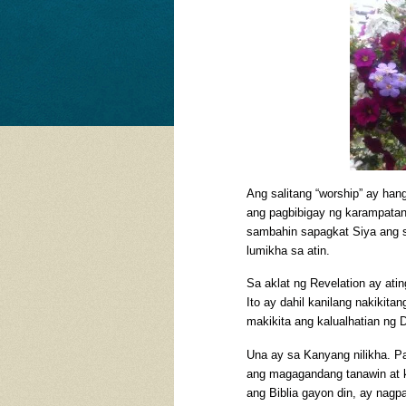
Ang salitang “worship” ay hang
ang pagbibigay ng karampatan
sambahin sapagkat Siya ang s
lumikha sa atin.
Sa aklat ng Revelation ay at
Ito ay dahil kanilang nakikita
makikita ang kalualhatian ng 
Una ay sa Kanyang nilikha.
ang magagandang tanawin at 
ang Biblia gayon din, ay nagp