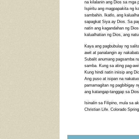
na kilalanin ang Dios sa mga 
Ispiritu ang magpapakita ng ka
sambahin. Ikatlo, ang kalualha
sapagkat Siya ay Dios. Sa pa
natin ang kagandahan ng Dios
kalualhatian ng Dios, ang nat
Kaya ang pagbubulay ng sali
awit at panalangin ay nakabat
Subalit anumang pagsamba na h
samba. Kung sa ating pag-awit
Kung hindi natin iniisip ang D
Ang puso at isipan na nakatuo
pamamagitan ng pagbibigay 
ang katangap-tanggap sa Dios
Isinalin sa Filipino, mula sa a
Christian Life. Colorado Sprin