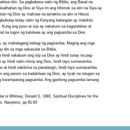
pahina nito. Sa pagbabasa natin ng Biblia, ang Banal na
lualhatian ng Dios at Siya rin ang hihimok sa atin na Siya ay
tian ng Dios ay malinaw na ipinakita sa atin ni Hesus
gbubulay-bulay natin ng Kanyang katangian ay makikita
. Kung ang puso at isip ay nakatuon sa kagandahan at
ural na tugon ng kaluluwa ay ang pagsamba sa Dios.
ta, ay mahalagang bahagi ng pagsamba. Maging ang mga
ay din sa mga nakasulat sa Biblia.
indi nakatuon ang isip sa Dios ay hindi tunay na pag-
 ay hindi natin iniisip ang Dios, hindi tayo sumasamba.
ios at hindi nakikiisa sa panalangin, hindi tayo sumasamba.
n ang pansin sa kadakilaan ng Dios, ay tiyak na tutugon sa
ng karampatang pagsamba. Ang ganitong pagsamba lamang
.
klat ni Whitney, Donald S. 1991. Spiritual Disciplines for the
gs. Navpress, pp 81-83