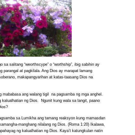
o sa salitang “weorthscype” o “worthship”, ibig sabihin ay
g parangal at pagkilala. Ang Dios ay marapat lamang
oberano, makapangyarihan at katas-taasang Dios na
ing mababasa ang walang tigil na pagsamba ng mga anghel.
ng kalualhatian ng Dios. Ngunit kung wala sa langit, paano
Dios?
 Pagsamba sa Lumikha ang tamang reaksyon kung mamasdan
kamangha-manghang nilalang ng Dios. (Roma 1:20) Ikalawa,
apahayag ng kalualhatian ng Dios. Kaya’t katungkulan natin