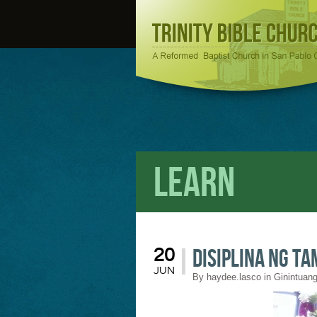
Learn
Disiplina ng T
20
JUN
By
haydee.lasco
in
Ginintuang