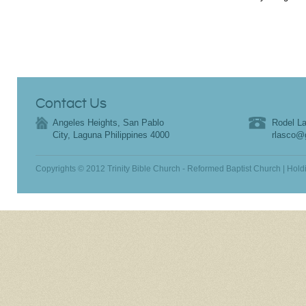
Contact Us
Angeles Heights, San Pablo
Rodel La
City, Laguna Philippines 4000
rlasco@
Copyrights © 2012 Trinity Bible Church - Reformed Baptist Church | Hold