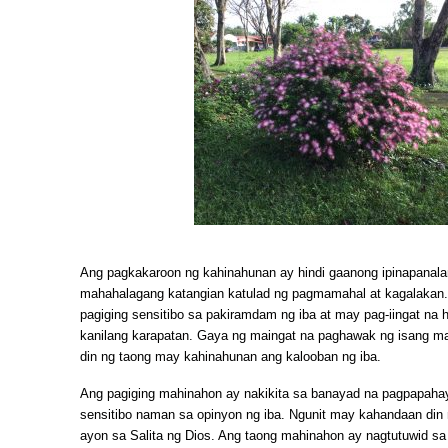
Ang pagkakaroon ng kahinahunan ay hindi gaanong ipinapanalan
mahahalagang katangian katulad ng pagmamahal at kagalakan
pagiging sensitibo sa pakiramdam ng iba at may pag-iingat na
kanilang karapatan. Gaya ng maingat na paghawak ng isang mam
din ng taong may kahinahunan ang kalooban ng iba.
Ang pagiging mahinahon ay nakikita sa banayad na pagpapahay
sensitibo naman sa opinyon ng iba. Ngunit may kahandaan din n
ayon sa Salita ng Dios. Ang taong mahinahon ay nagtutuwid sa