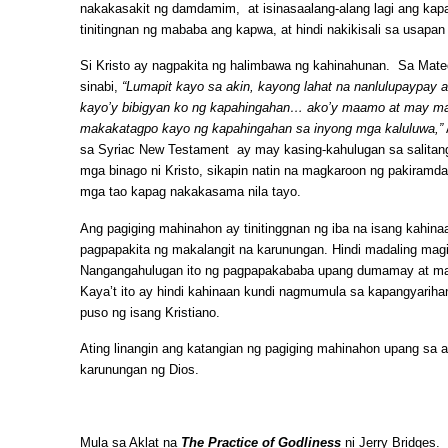
nakakasakit ng damdamim, at isinasaalang-alang lagi ang kapa
tinitingnan ng mababa ang kapwa, at hindi nakikisali sa usapan 
Si Kristo ay nagpakita ng halimbawa ng kahinahunan. Sa Mat
sinabi,
“Lumapit kayo sa akin, kayong lahat na nanlulupaypay a
kayo’y bibigyan ko ng kapahingahan… ako’y maamo at may 
makakatagpo kayo ng kapahingahan sa inyong mga kaluluwa,”
sa Syriac New Testament ay may kasing-kahulugan sa salitang
mga binago ni Kristo, sikapin natin na magkaroon ng pakiramd
mga tao kapag nakakasama nila tayo.
Ang pagiging mahinahon ay tinitinggnan ng iba na isang kahinaa
pagpapakita ng makalangit na karunungan. Hindi madaling mag
Nangangahulugan ito ng pagpapakababa upang dumamay at magi
Kaya’t ito ay hindi kahinaan kundi nagmumula sa kapangyarih
puso ng isang Kristiano.
Ating linangin ang katangian ng pagiging mahinahon upang sa 
karunungan ng Dios.
Mula sa Aklat na
The Practice of Godliness
ni Jerry Bridges.