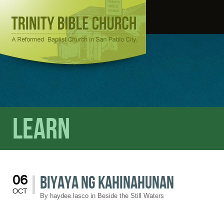
Learn
Biyaya ng Kahinahunan
06
OCT
By
haydee.lasco
in
Beside the Still Waters