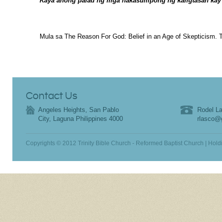
Kaya anong palad ng mga nakasumpong ng kaligtasan kay 
Mula sa The Reason For God: Belief in an Age of Skepticism. T
Contact Us
Angeles Heights, San Pablo
Rodel La
City, Laguna Philippines 4000
rlasco@
Copyrights © 2012 Trinity Bible Church - Reformed Baptist Church | Hold