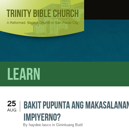
Learn
Bakit Pupunta Ang Makasalana
25
AUG
Impiyerno?
By
haydee.lasco
in
Ginintuang Butil