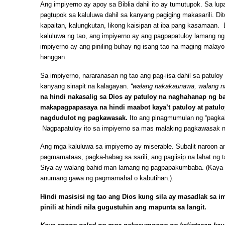
Ang impiyerno ay apoy sa Biblia dahil ito ay tumutupok. Sa lup
pagtupok sa kaluluwa dahil sa kanyang pagiging makasarili. Dit
kapaitan, kalungkutan, likong kaisipan at iba pang kasamaan.
kaluluwa ng tao, ang impiyerno ay ang pagpapatuloy lamang ng
impiyerno ay ang piniling buhay ng isang tao na maging mala
hanggan.
Sa impiyerno, nararanasan ng tao ang pag-iisa dahil sa patuloy 
kanyang sinapit na kalagayan.
“walang nakakaunawa, walang na
na hindi nakasalig sa Dios ay patuloy na naghahanap ng b
makapagpapasaya na hindi maabot kaya’t patuloy at patulo
nagdudulot ng pagkawasak.
Ito ang pinagmumulan ng “pagkahu
Nagpapatuloy ito sa impiyerno sa mas malaking pagkawasak n
Ang mga kaluluwa sa impiyerno ay miserable. Subalit naroon 
pagmamataas, pagka-habag sa sarili, ang pagiisip na lahat ng t
Siya ay walang bahid man lamang ng pagpapakumbaba. (Kaya 
anumang gawa ng pagmamahal o kabutihan.).
Hindi masisisi ng tao ang Dios kung sila ay masadlak sa im
pinili at hindi nila gugustuhin ang mapunta sa langit.