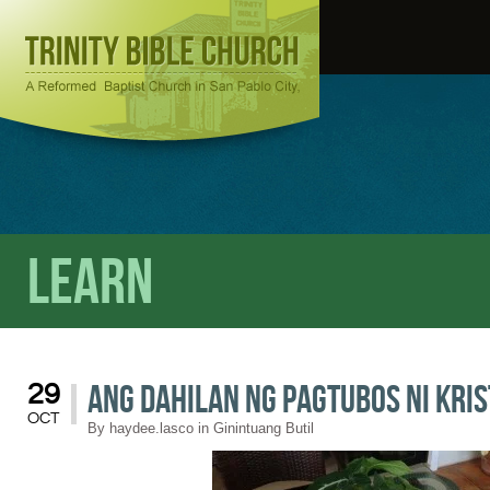
Learn
Ang Dahilan Ng Pagtubos ni Kri
29
OCT
By
haydee.lasco
in
Ginintuang Butil