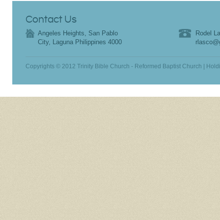
Contact Us
Angeles Heights, San Pablo
Rodel La
City, Laguna Philippines 4000
rlasco@
Copyrights © 2012 Trinity Bible Church - Reformed Baptist Church | Hold