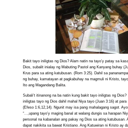
Bakit tayo iniligtas ng Dios? Alam natin na tayo’y patay sa kasa
Dios, subalit inialay ng Mabuting Pastol ang Kanyang buhay (J
Krus para sa ating katubusan. (Rom 3:25). Dahil sa pananamp
ng buhay, kamatayan at pagkabuhay na magmuli ni Kristo, tayo
Ito ang Magandang Balita.
Subali’t itinanong na ba natin kung bakit tayo iniligtas ng Dios?
iniligtas tayo ng Dios dahil mahal Niya tayo (Juan 3:16) at par
(Efeso 1:6,12,14). Ngunit may isa pang mahalagang sagot. Ayon
“…,upang tayo’y maging banal at walang dungis sa harapan Niy
personal na kabanalan ang pakay ng Dios sa ating katubusan. 
dapat nakikita sa bawat Kristiano. Ang Katuwiran ni Kristo ay 