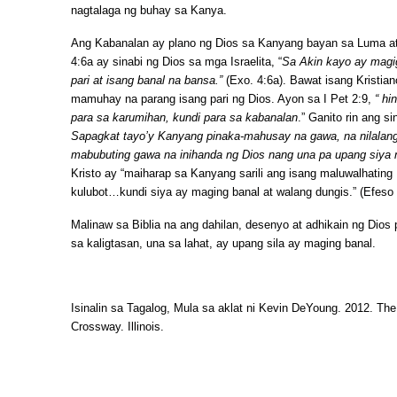
nagtalaga ng buhay sa Kanya.
Ang Kabanalan ay plano ng Dios sa Kanyang bayan sa Luma a
4:6a ay sinabi ng Dios sa mga Israelita, “
Sa Akin kayo ay magi
pari at isang banal na bansa.”
(Exo. 4:6a). Bawat isang Kristian
mamuhay na parang isang pari ng Dios. Ayon sa I Pet 2:9,
“ hi
para sa karumihan, kundi para sa kabanalan
.” Ganito rin ang s
Sapagkat tayo’y Kanyang pinaka-mahusay na gawa, na nilalang
mabubuting gawa na inihanda ng Dios nang una pa upang siya n
Kristo ay “maiharap sa Kanyang sarili ang isang maluwalhating I
kulubot…kundi siya ay maging banal at walang dungis.” (Efeso 
Malinaw sa Biblia na ang dahilan, desenyo at adhikain ng Dios 
sa kaligtasan, una sa lahat, ay upang sila ay maging banal.
Isinalin sa Tagalog, Mula sa aklat ni Kevin DeYoung. 2012. The
Crossway. Illinois.