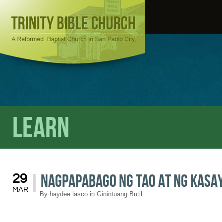
Learn
Nagpapabago ng Tao at ng Kasa
29
MAR
By
haydee.lasco
in
Ginintuang Butil