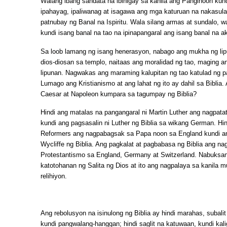
Walang ibang sandata na ibinigay sa kanila ang Panginoon kund
ipahayag, ipaliwanag at isagawa ang mga katuruan na nakasul
patnubay ng Banal na Ispiritu. Wala silang armas at sundalo, w
kundi isang banal na tao na ipinapangaral ang isang banal na ak
Sa loob lamang ng isang henerasyon, nabago ang mukha ng li
dios-diosan sa templo, naitaas ang moralidad ng tao, maging 
lipunan. Nagwakas ang maraming kalupitan ng tao katulad ng
Lumago ang Kristianismo at ang lahat ng ito ay dahil sa Biblia
Caesar at Napoleon kumpara sa tagumpay ng Biblia?
Hindi ang matalas na pangangaral ni Martin Luther ang nagpata
kundi ang pagsasalin ni Luther ng Biblia sa wikang German. Hi
Reformers ang nagpabagsak sa Papa noon sa England kundi an
Wycliffe ng Biblia. Ang pagkalat at pagbabasa ng Biblia ang na
Protestantismo sa England, Germany at Switzerland. Nabuksa
katotohanan ng Salita ng Dios at ito ang nagpalaya sa kanila m
relihiyon.
Ang rebolusyon na isinulong ng Biblia ay hindi marahas, subalit
kundi pangwalang-hanggan; hindi saglit na katuwaan, kundi ka