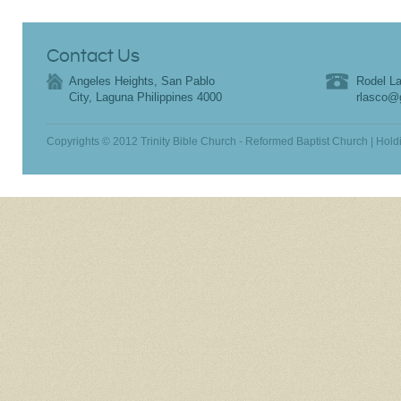
Contact Us
Angeles Heights, San Pablo
Rodel La
City, Laguna Philippines 4000
rlasco@
Copyrights © 2012 Trinity Bible Church - Reformed Baptist Church | Hold