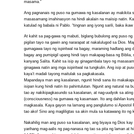
masama.”
Ang pagnanais ng puso na gumawa ng kasalanan ay makikita 
masasamang imahinasyon na hindi akalain na maiisip natin. 
katulad ng babala ni Pablo. “tingnan ang iyong sarili, baka ikaw 
At kahit sa pag-gawa ng mabuti, biglang bubulong ang puso n
pigilan tayo na gawin ang nararapat at nakalulugod sa Dios. M
gumagawa tayo ng ispiritwal na bagay, maraming hadlang ang
bagay ang pumipigil upang hindi tayo makapag-basa ng Biblia,
kanyang Salita. Kahit sa isip ay ginagambala tayo ng masasa
ginagawa natin ang mga isipiritwal na tungkulin. Ang isip at 
kaya’t madali tayong maitulak sa pagkakasala.
Mapandaya man ang kasalanan, ngunit hindi sana ito makakapa
isipan kung hindi natin ito pahintulutan. Ngunit ang natural na b
tao ay nakikipagkasundo sa kasalanan, at nag-uudyok sa atin
(consciousness) na gumawa ng kasamaan. Ito ang dahilan kung
magkasala. Kaya gayon na lamang ang panglulumo si Apostol 
tao ako! Sino ang magliligtas sa akin mula sa katawang ito ng
Nakahilig man ang puso sa kasalanan, ang biyaya ng Dios kay
yarihang mag-aalis ng pag-nanasa ng tao sa pita ng laman at hi