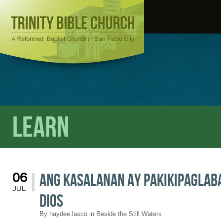
Learn
Ang Kasalanan ay Pakikipaglab
06
JUL
Dios
By
haydee.lasco
in
Beside the Still Waters