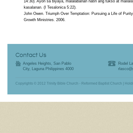
14:30). Ayon sa biyaya, malalabanan natin ang tukso at mailal
kasalanan. (I Tesalonica 5:22).
John Owen. Triumph Over Temptation: Pursuing a Life of Purity
Growth Ministries. 2006.
Contact Us
Angeles Heights, San Pablo
Rodel La
City, Laguna Philippines 4000
rlasco@
Copyrights © 2012 Trinity Bible Church - Reformed Baptist Church | Hold