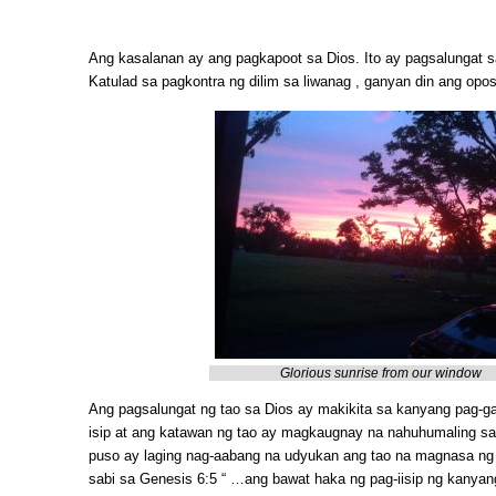
Ang kasalanan ay ang pagkapoot sa Dios. Ito ay pagsalungat sa
Katulad sa pagkontra ng dilim sa liwanag , ganyan din ang opos
Glorious sunrise from our window
Ang pagsalungat ng tao sa Dios ay makikita sa kanyang pag-ga
isip at ang katawan ng tao ay magkaugnay na nahuhumaling sa
puso ay laging nag-aabang na udyukan ang tao na magnasa ng 
sabi sa Genesis 6:5 “ …ang bawat haka ng pag-iisip ng kanyan