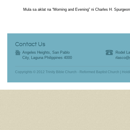
Mula sa aklat na “Morning and Evening” ni Charles H. Spurgeon
Contact Us
Angeles Heights, San Pablo
Rodel La
City, Laguna Philippines 4000
rlasco@
Copyrights © 2012 Trinity Bible Church - Reformed Baptist Church | Hold