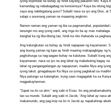
iyong espiritwal na buhay ay hindi kayang pakainin nito. Kaya 
kamandag ng nababagabag na konsiensya? Kaya ba nitong bigy
saya ang nabibigatang puso? Subalit nasa sa iyo ang Dios, at S
salapi o anumang yaman na maaaring angkinin.
Naroon naman ang yaman ng iba sa pagmamahal, popularidad a
tanungin mo ang iyong sarili, ang mga ito ba ay mas mahalaga
itanghal ka ng libo-libong tao, hindi ka nito ihahanda sa pagha
Ang kalungkutan sa buhay ay hindi napapawi ng kayamanan. S
ang buong yaman ng lupa ay hindi maaring makapagbigay ng
paghuhusga sa nag-aagaw buhay na kaluluwa. Subalit kung ang
kayamanan, nasa sa iyo na ang lahat ng mabubuting bagay na
lahat ng pangangailangan ay napupunan; inaaliw Niya ang iyong
iyong takot; ginagabayan Ka Niya sa iyong paglakad sa madili
Niya patungo sa kalangitan, kung saan magagalak ka sa Kanya
magpakaylanman.
“Sapat na ito sa akin.
” ang sabi ni Esau. Ito ang pinakamabutin
tao sa mundo. Subalit ang sabi ni Jacob, “
Ang lahat ay nasa ak
makamundo, ang pag-iisip na ito ni Jacob ay napakahirap abuti