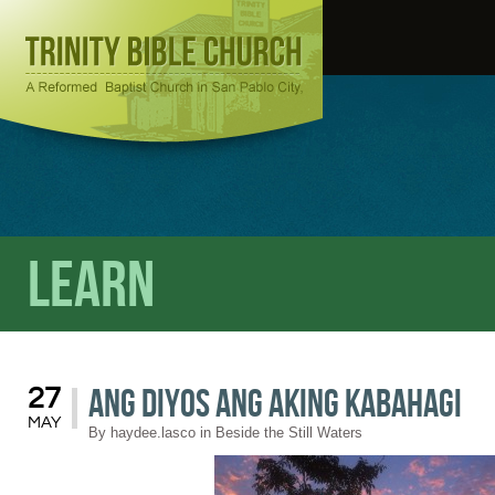
Learn
Ang Diyos Ang Aking Kabahagi
27
MAY
By
haydee.lasco
in
Beside the Still Waters